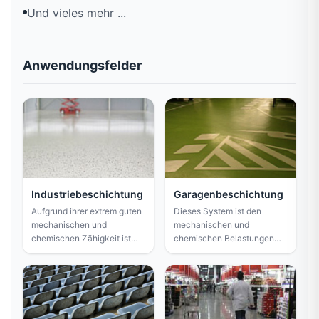
Und vieles mehr ...
Anwendungsfelder
Industriebeschichtung
Garagenbeschichtung
Aufgrund ihrer extrem guten
Dieses System ist den
mechanischen und
mechanischen und
chemischen Zähigkeit ist
chemischen Belastungen
dieses System perfekt für
durch Autoverkehr
den Einsatz in industriellen
gewachsen. Es ist beständig
Produktions- und
gegen Mineralöle, Kraftstoff
Lagerbereichen geeignet.
und Reifenspuren. Darüber
hinaus erfüllt es die