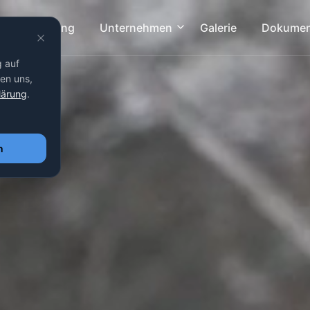
Beschichtung
Unternehmen
Galerie
Dokumen
g auf
fen uns,
lärung
.
n