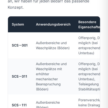
an, wir haben für jeden Bedarf das passende
Konzept.
Besondere
System
Anwendungsbereich
Eigenschaften
Offenporig, Drain
Außenbereiche und
möglich (bei
SCS – 001
Waschplätze (Böden)
entsprechendem
Unterbau)
Außenbereiche und
Offenporig, Drain
Waschplätze mit
möglich (bei
erhöhter
entsprechendem
SCS – 011
mechanischer
Unterbau),
Beanspruchung
Teilsiegelung zur
(Böden)
Stabilitätsoptimie
Porenverschluss,
Außenbereiche
SCS – 111
keine Drainage,
(Böden)