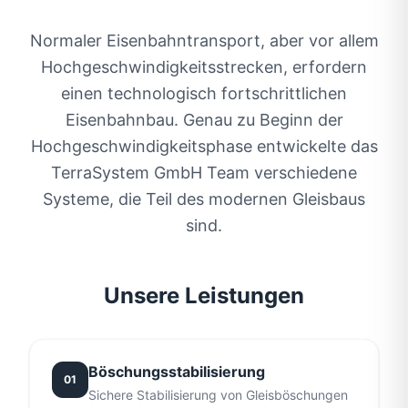
Als eines der marktführenden Unternehmen
Normaler Eisenbahntransport, aber vor allem
im Bereich der konstruktiven
Hochgeschwindigkeitsstrecken, erfordern
Schotterbindung im Gleisbau steht die
einen technologisch fortschrittlichen
TerraSystem GmbH für Qualität, Innovation
Eisenbahnbau. Genau zu Beginn der
und langjährige Expertise.
Hochgeschwindigkeitsphase entwickelte das
TerraSystem GmbH Team verschiedene
Systeme, die Teil des modernen Gleisbaus
sind.
Unsere Leistungen
Böschungsstabilisierung
01
Sichere Stabilisierung von Gleisböschungen