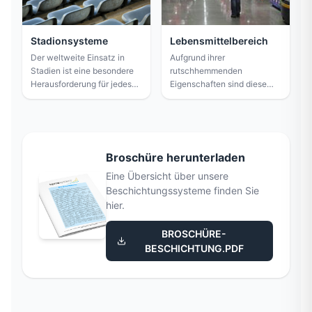
Anforderungen bezüglich
rutschfester Eigenschaften.
Stadionsysteme
Lebensmittelbereich
Der weltweite Einsatz in
Aufgrund ihrer
Stadien ist eine besondere
rutschhemmenden
Herausforderung für jedes
Eigenschaften sind diese
Beschichtungssystem. Denn
Systeme besonders für den
wo zehntausende
Einsatz in Bereichen
Menschen Woche für Woche
geeignet, wo rutschige
sind, essen und trinken – da
Substanzen wie Fette, Öle
muss ausschließlich ein
oder ähnliches die
Broschüre herunterladen
Innen- und Außensystem
Oberfläche des Bodens
Eine Übersicht über unsere
verwendet werden, das
verunreinigen können. Dies
extrem verschleißfest und
Beschichtungssysteme finden Sie
ist häufig in Bäckereien und
extrem langlebig ist.
Metzgereien der Fall.
hier.
BROSCHÜRE-
BESCHICHTUNG.PDF