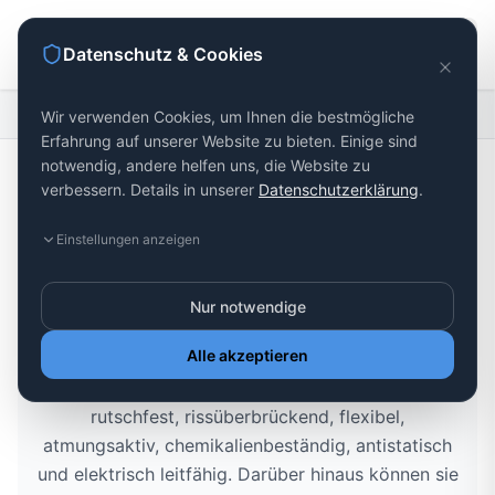
Datenschutz & Cookies
Startseite
Beschichtung
Wir verwenden Cookies, um Ihnen die bestmögliche
Erfahrung auf unserer Website zu bieten. Einige sind
notwendig, andere helfen uns, die Website zu
verbessern. Details in unserer
Datenschutzerklärung
.
Innenbeschichtungssysteme
Einstellungen anzeigen
Unsere Innenbeschichtungssysteme zeichnen sich
Nur notwendige
durch herausragende Eigenschaften aus. Je nach
Alle akzeptieren
Anwendungsort sind sie undurchlässig,
hitzebeständig, geräuschreduzierend, nahtlos,
rutschfest, rissüberbrückend, flexibel,
atmungsaktiv, chemikalienbeständig, antistatisch
und elektrisch leitfähig. Darüber hinaus können sie