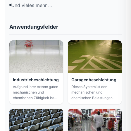
Und vieles mehr ...
Anwendungsfelder
Industriebeschichtung
Garagenbeschichtung
Aufgrund ihrer extrem guten
Dieses System ist den
mechanischen und
mechanischen und
chemischen Zähigkeit ist
chemischen Belastungen
dieses System perfekt für
durch Autoverkehr
den Einsatz in industriellen
gewachsen. Es ist beständig
Produktions- und
gegen Mineralöle, Kraftstoff
Lagerbereichen geeignet.
und Reifenspuren. Darüber
hinaus erfüllt es die