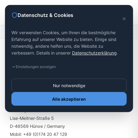
Datenschutz & Cookies
Startseite
impressum
Wir verwenden Cookies, um Ihnen die bestmögliche
Erfahrung auf unserer Website zu bieten. Einige sind
notwendig, andere helfen uns, die Website zu
verbessern. Details in unserer
Datenschutzerklärung
.
Impressum
Einstellungen anzeigen
Nur notwendige
Alle akzeptieren
Verantwortlich für den Inhalt der Seiten:
Terra System GmbH
Lise-Meitner-Straße 5
D-46569 Hünxe / Germany
Mobil: +49 (0)174 20 47 129