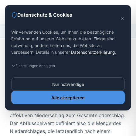
Datenschutz & Cookies
Startseite
Unternehmen
Nachhaltigkeit
Wir verwenden Cookies, um Ihnen die bestmögliche
Erfahrung auf unserer Website zu bieten. Einige sind
notwendig, andere helfen uns, die Website zu
verbessern. Details in unserer
Datenschutzerklärung
.
Umweltschutz bei
Einstellungen anzeigen
Terrasystem
Nur notwendige
Abflussbeiwert
Alle akzeptieren
Der Abflussbeiwert ist das Verhältnis aus dem
effektiven Niederschlag zum Gesamtniederschlag.
Der Abflussbeiwert definiert also die Menge des
Niederschlages, die letztendlich nach einem